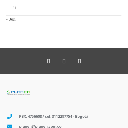
31
« Jun
PBX: 4756608 / cel. 3112297754 - Bogotá
planen@planen.com.co