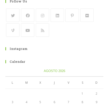
Follow Us
Instagram
Calendar
AGOSTO 2026
L
M
X
J
V
S
D
1
2
3
4
5
6
7
8
9