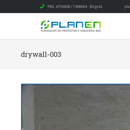
PBX: 4756608 / 7498664 - Bogotá
pl
drywall-003