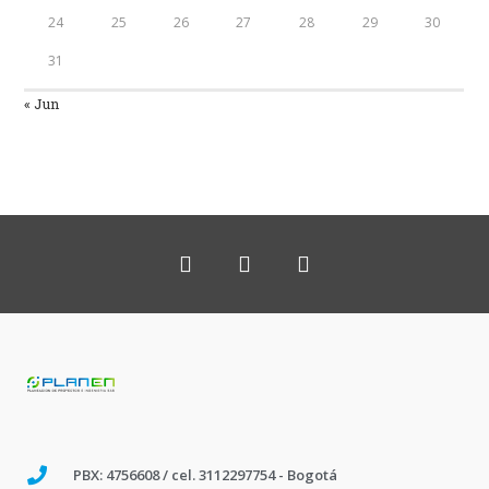
24
25
26
27
28
29
30
31
« Jun
PBX: 4756608 / cel. 3112297754 - Bogotá