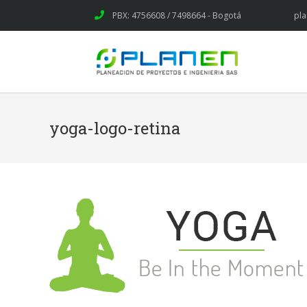
PBX: 4756608 / 7498664 - Bogotá
pl
yoga-logo-retina